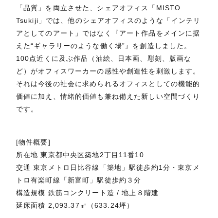
「品質」を両立させた、シェアオフィス「MISTO
Tsukiji」では、他のシェアオフィスのような「インテリ
アとしてのアート」ではなく『アート作品をメインに据
えた“ギャラリーのような働く場”』を創造しました。
100点近くに及ぶ作品（油絵、日本画、彫刻、版画な
ど）がオフィスワーカーの感性や創造性を刺激します。
それは今後の社会に求められるオフィスとしての機能的
価値に加え、情緒的価値も兼ね備えた新しい空間づくり
です。
[物件概要]
所在地 東京都中央区築地2丁目11番10
交通 東京メトロ日比谷線「築地」駅徒歩約1分・東京メ
トロ有楽町線「新富町」駅徒歩約３分
構造規模 鉄筋コンクリート造 / 地上８階建
延床面積 2,093.37㎡（633.24坪）