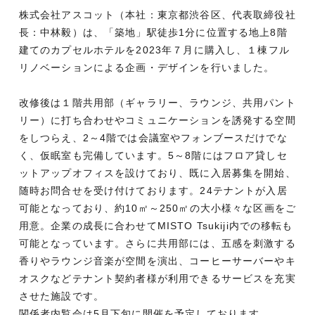
株式会社アスコット（本社：東京都渋谷区、代表取締役社
長：中林毅）は、「築地」駅徒歩1分に位置する地上8階
建てのカプセルホテルを2023年７月に購入し、１棟フル
リノベーションによる企画・デザインを行いました。
改修後は１階共用部（ギャラリー、ラウンジ、共用パント
リー）に打ち合わせやコミュニケーションを誘発する空間
をしつらえ、2～4階では会議室やフォンブースだけでな
く、仮眠室も完備しています。5～8階にはフロア貸しセ
ットアップオフィスを設けており、既に入居募集を開始、
随時お問合せを受け付けております。24テナントが入居
可能となっており、約10㎡～250㎡の大小様々な区画をご
用意。企業の成長に合わせてMISTO Tsukiji内での移転も
可能となっています。さらに共用部には、五感を刺激する
香りやラウンジ音楽が空間を演出、コーヒーサーバーやキ
オスクなどテナント契約者様が利用できるサービスを充実
させた施設です。
関係者内覧会は5月下旬に開催を予定しております。