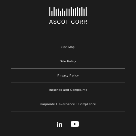
Site Map
Site Policy
Privacy Policy
Inquiries and Complaints
Corporate Governance
・Compliance