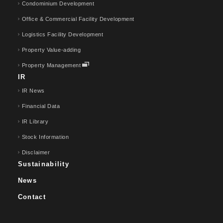
Condominium Development
Office & Commercial Facility Development
Logistics Facility Development
Property Value-adding
Property Management
IR
IR News
Financial Data
IR Library
Stock Information
Disclaimer
Sustainability
News
Contact