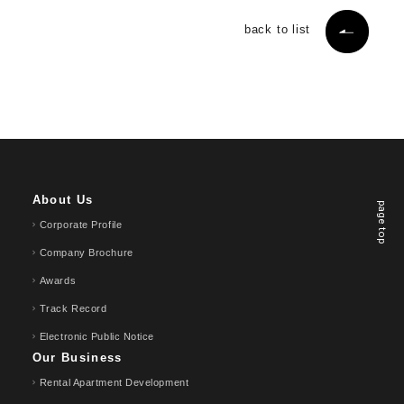
back to list
About Us
page top
Corporate Profile
Company Brochure
Awards
Track Record
Electronic Public Notice
Our Business
Rental Apartment Development