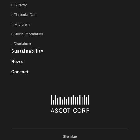
IR News
Financial Data
IR Library
Stock Information
Disclaimer
Sustainability
News
Contact
Site Map