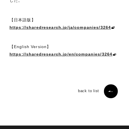
した。
【日本語版】
https://sharedresearch.jp/ja/companies/3264
【English Version】
https://sharedresearch.jp/en/companies/3264
back to list