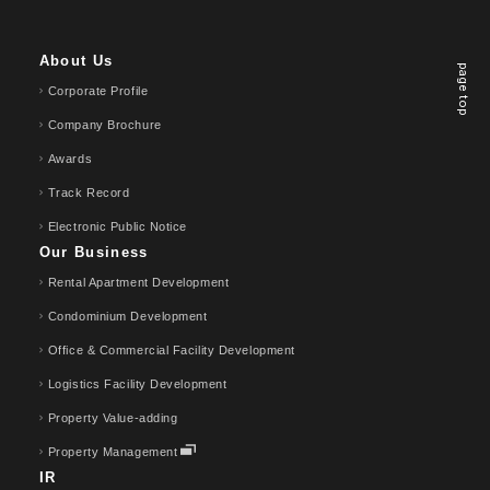
About Us
page top
Corporate Profile
Company Brochure
Awards
Track Record
Electronic Public Notice
Our Business
Rental Apartment Development
Condominium Development
Office & Commercial Facility Development
Logistics Facility Development
Property Value-adding
Property Management
IR