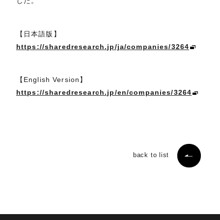
した。
【日本語版】
https://sharedresearch.jp/ja/companies/3264
【English Version】
https://sharedresearch.jp/en/companies/3264
back to list