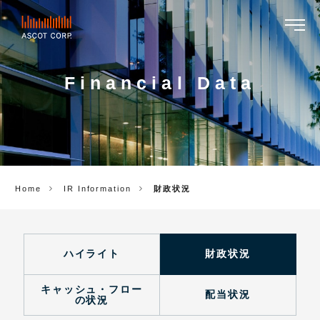
ASCOT
CORP.
Financial Data
Home
IR Information
財政状況
ハイライト
財政状況
キャッシュ・フロー
配当状況
の状況