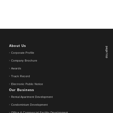
About Us
page top
Corporate Profile
Company Brochure
Awards
Track Record
Electronic Public Notice
Our Business
Rental Apartment Development
Condominium Development
Office & Commercial Facility Development