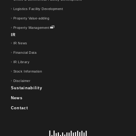
Logistics Facility Development
Property Value-adding
Property Management
IR
IR News
Financial Data
IR Library
Stock Information
Disclaimer
Sustainability
News
Contact