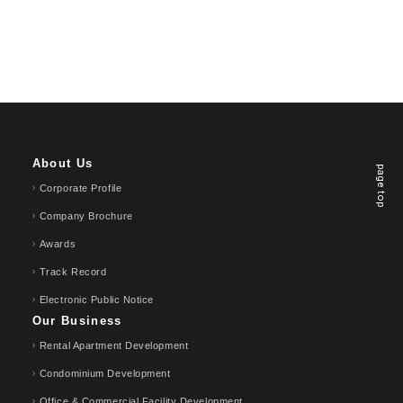
About Us
page top
Corporate Profile
Company Brochure
Awards
Track Record
Electronic Public Notice
Our Business
Rental Apartment Development
Condominium Development
Office & Commercial Facility Development