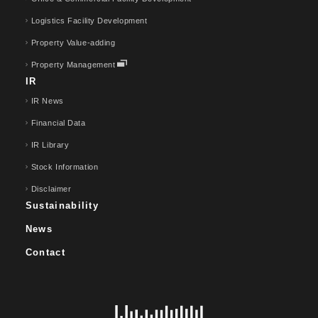
Logistics Facility Development
Property Value-adding
Property Management
IR
IR News
Financial Data
IR Library
Stock Information
Disclaimer
Sustainability
News
Contact