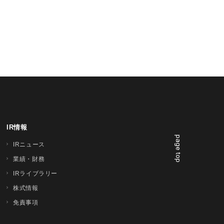
IR情報
page top
IRニュース
業績・財務
IRライブラリー
株式情報
免責事項