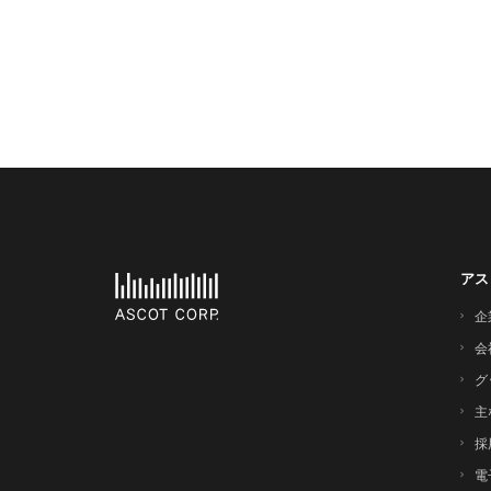
アス
企
会
グ
主
採
電