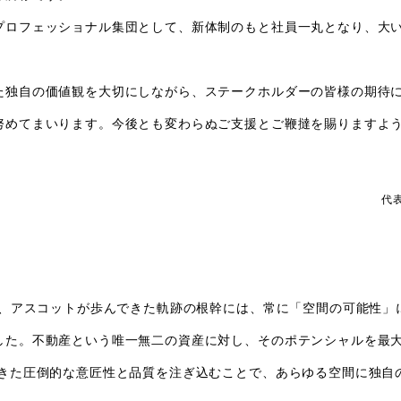
プロフェッショナル集団として、新体制のもと社員一丸となり、大
た独自の価値観を大切にしながら、ステークホルダーの皆様の期待
努めてまいります。今後とも変わらぬご支援とご鞭撻を賜りますよ
代
以来、アスコットが歩んできた軌跡の根幹には、常に「空間の可能性」
した。不動産という唯一無二の資産に対し、そのポテンシャルを最
てきた圧倒的な意匠性と品質を注ぎ込むことで、あらゆる空間に独自