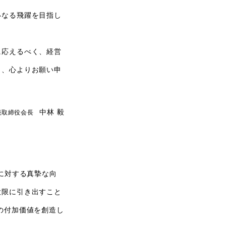
いなる飛躍を目指し
に応えるべく、経営
う、心よりお願い申
中林 毅
表取締役会長
に対する真摯な向
大限に引き出すこと
の付加価値を創造し