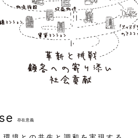
se
存在意義
、環境との共生と
調和を実現する