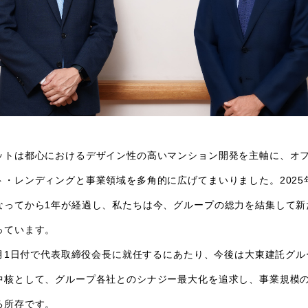
ットは都心におけるデザイン性の高いマンション開発を主軸に、オ
ト・レンディングと事業領域を多角的に広げてまいりました。2025
なってから1年が経過し、私たちは今、グループの総力を結集して新
っています。
4月1日付で代表取締役会長に就任するにあたり、今後は大東建託グ
中核として、グループ各社とのシナジー最大化を追求し、事業規模
る所存です。