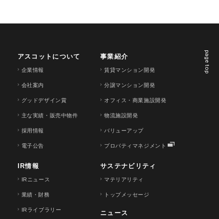
page top
アスコットについて
事業紹介
企業情報
賃貸マンション開発
会社案内
分譲マンション開発
グッドデザイン賞
オフィス・商業施設開発
主な実績・販売中物件
物流施設開発
採用情報
バリューアップ
電子公告
プロパティマネジメント
IR情報
サステナビリティ
IRニュース
マテリアリティ
業績・財務
トップメッセージ
IRライブラリー
ニュース