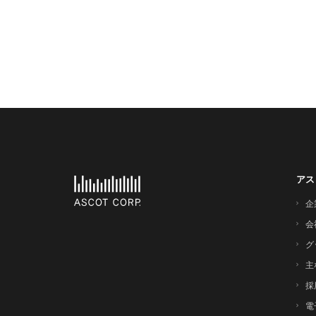
アス
企
会
グ
主
採
電