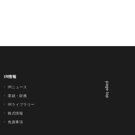
IR情報
page top
IRニュース
業績・財務
IRライブラリー
株式情報
免責事項