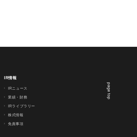
IR情報
page top
IRニュース
業績・財務
IRライブラリー
株式情報
免責事項