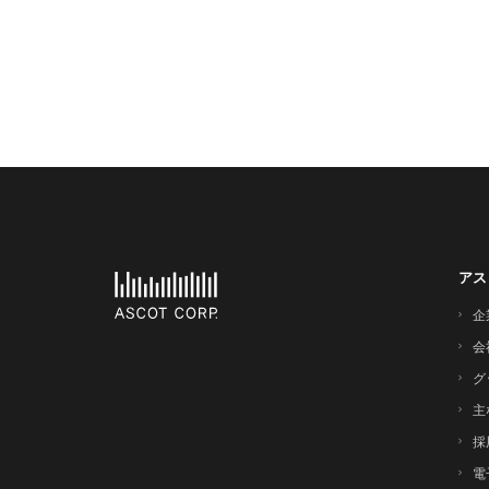
アス
企
会
グ
主
採
電