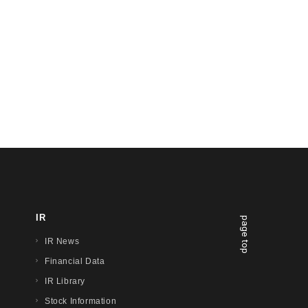
IR
page top
IR News
Financial Data
IR Library
Stock Information