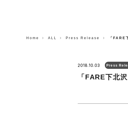
CORP.
Home
ALL
Press Release
「FARE
2018.10.03
Press Rel
「FARE下北