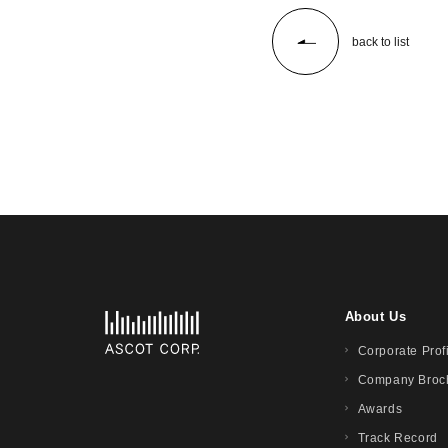
back to list
About Us
Corporate Prof
Company Broc
Awards
Track Record