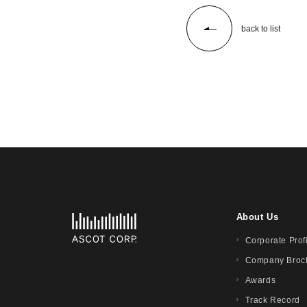
back to list
About Us
Corporate Prof
Company Broc
Awards
Track Record