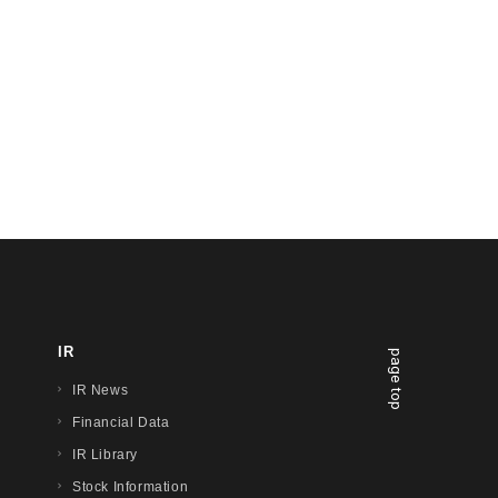
IR
page top
IR News
Financial Data
IR Library
Stock Information