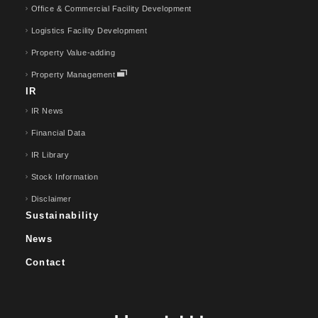
Office & Commercial Facility Development
Logistics Facility Development
Property Value-adding
Property Management
IR
IR News
Financial Data
IR Library
Stock Information
Disclaimer
Sustainability
News
Contact