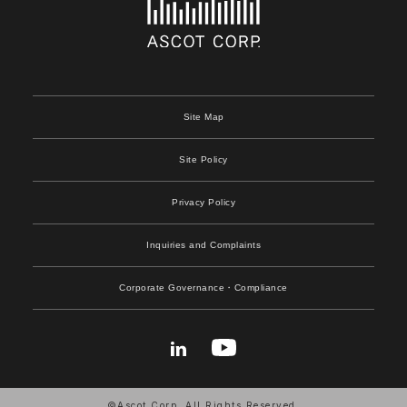
Site Map
Site Policy
Privacy Policy
Inquiries and Complaints
Corporate Governance
・Compliance
©Ascot Corp. All Rights Reserved.