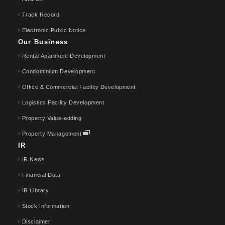
Track Record
Electronic Public Notice
Our Business
Rental Apartment Development
Condominium Development
Office & Commercial Facility Development
Logistics Facility Development
Property Value-adding
Property Management
IR
IR News
Financial Data
IR Library
Stock Information
Disclaimer