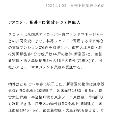
2022.11.09 日刊不動産経済通信
アスコット、私 募 F に 賃 貸 レ ジ 2 件 組 入
スコットは米国系デベロッパー兼ファンドマネージャー
との共同投資により、私募ファンドで運用する東京都心
の賃貸マンション2物件を取得した。都営大江戸線・若
松河田駅徒歩5分で総戸数46戸の物件(新宿区)と、都営
新宿線・西大島駅徒歩2分の56戸の物件(江東区)で、同
社がアセットマネジメント業務を受託する。
物件はともに22年春に竣工した。新宿区の物件は施水設
規模がRC造地上10階建て、延床面積1583・6 5㎡。都
営大江戸線・牛込柳町駅と東京メトロ東西線・早稲田駅
も利用できる。江東区の物件はRC造地上15階建て、延
床面積1945・5㎡。都営新宿線・大島斜駅も使える。ど