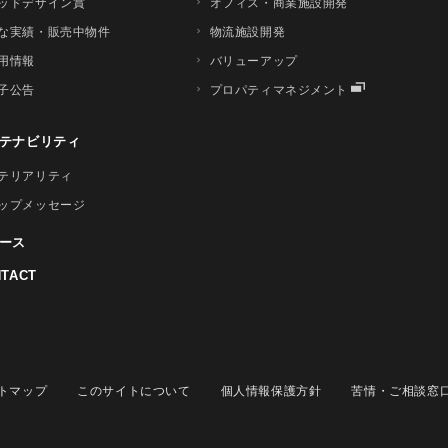
ッドデザイン賞
オフィス・商業施設開発
な実績・販売中物件
物流施設開発
用情報
バリューアップ
子公告
プロパティマネジメント
テナビリティ
テリアリティ
ップメッセージ
ース
TACT
トマップ
このサイトについて
個人情報保護方針
苦情・ご相談窓