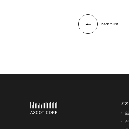
back to list
アス
企
会