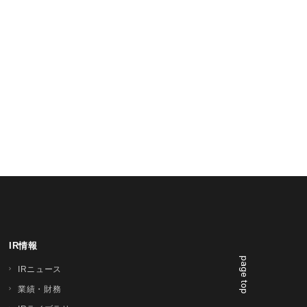
IR情報
page top
IRニュース
業績・財務