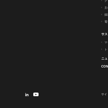
グ
主
採
電
サス
マ
ト
ニュ
CON
サイ