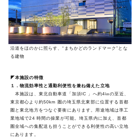
沿道をほのかに照らす、“まちかどのランドマーク”とな
る建物
◤本施設の特徴
１．物流効率性と通勤利便性を兼ね備えた立地
本施設は、東北自動車道「加須IC 」へ約4㎞の至近、
東京都心より約50km 圏の埼玉県北東部に位置する首都
圏と東北地方をつなぐ要衝にあります。用途地域は準工
業地域で24 時間の操業が可能。埼玉県内に加え、首都
圏全域への集配送も担うことができる利便性の高い立地
にあります。