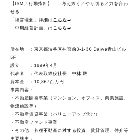
【ISM／行動指針】 考え抜く／やり切る／力を合わ
せる
「経営理念」詳細は
こちら
「中期経営計画」は
こちら
所在地 ：東京都渋谷区神宮前3-1-30 Daiwa青山ビル
5F
設立 ：1999年4月
代表者 ：代表取締役社長 中林 毅
資本金 ：10,867百万円
事業内容：
・不動産開発事業（マンション、オフィス、商業施設、
物流施設等）
・不動産賃貸事業（バリューアップ含む）
・不動産ファンド事業
・その他、各種不動産に対する投資、賃貸管理、仲介等
主要株主：