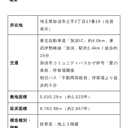
埼玉県加須市土手2丁目17番19（住居
所在地
表示）
東北自動車道「加須IC」約4.0km、東
武伊勢崎線「加須」駅約1.4km / 徒歩約
15分
交通
加須市コミュニティバスかぞ絆号「愛の
泉前」停留場隣接
朝日バス「不動岡高校前」停留場より徒
歩約５分
敷地面積
5,035.29㎡（約1,523坪）
延床面積
8,782.98㎡（約2,657坪）
構造種別・
鉄骨造・地上３階建
階数