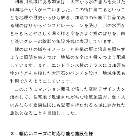
利根川流域にある加須は、太古から水の恵みを受けた
田園地帯が広がっていました。この街に建てるというこ
とを地理や歴史からひも解き、加須市の伝統工芸品であ
る鯉のぼりからインスピレーションを受け、川の水面が
きらきらとやさしく瞬く様と空をおよぐ鯉のぼりを、白
と淡いグレーの陰影で施設外観に表現しています。
鯉のぼりの鱗をイメージした外構の塀に沿道を照らす
ように照明を備えつけ、地域の安全にも役立つよう配慮
しています。また、エントランス横のテラスには加須名
物のうどんを模した大理石のベンチを設け、地域住民も
利用できるようにしています。
このようにマンション開発で培った空間デザイン力を
活かして、住宅地で敬遠されがちな物流施設が、働く人
のみならず近隣住民にも愛着を持たれる地域に開かれた
施設となることを目指しました。
３．幅広いニーズに対応可能な施設仕様