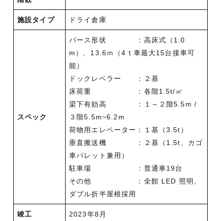
施設タイプ
ドライ倉庫
バース形状 ：高床式（1.0
m）、13.6ｍ（4ｔ車最大15台接車可
能）
ドックレベラー ：２基
床荷重 ：各階1.5t/㎡
梁下有効高 ：１～２階5.5m /
スペック
３階5.5m~6.2m
荷物用エレベーター：１基（3.5t）
垂直搬送機 ：２基（1.5t、カゴ
車パレット兼用）
駐車場 ：普通車19台
その他 ：全館 LED 照明、
ダブル折半屋根採用
竣工
2023年8月