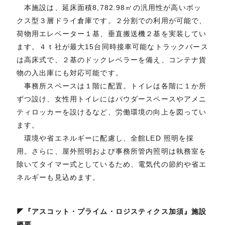
本施設は、延床面積8,782.98㎡の汎用性が高いボッ
クス型３層ドライ倉庫です。２分割での利用が可能で、
荷物用エレベーター１基、垂直搬送機２基を実装してい
ます。４ｔ社が最大15台同時接車可能なトラックバース
は高床式で、２基のドックレベラーを備え、コンテナ貨
物の入出庫にも対応可能です。
事務所スペースは１階に配置。トイレは各階に１か所
ずつ設け、女性用トイレにはパウダースペースやアメニ
ティロッカーを設けるなど、労働環境の向上を図ってい
ます。
環境や省エネルギーに配慮し、全館LED 照明を採
用。さらに、屋外照明および事務所管内照明は執務室を
除いてタイマー式としているため、電気代の節約や省エ
ネルギーも見込めます。
◤『アスコット・プライム・ロジスティクス加須』施設
概要