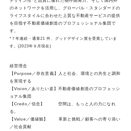
デザイン性*と品質に優れた物件開発力、そして国内外
のネットワークを活用し、グローバル・スタンダードの
ライフスタイルに合わせた上質な不動産サービスの提供
を目指す不動産価値創造のプロフェッショナル集団で
す。
*７年連続・通算21 件、グッドデザイン賞を受賞していま
す。(2023年９月現在)
経営理念
【Purpose／存在意義】人と社会、環境との共生と調和
を実現する
【Vision／ありたい姿】不動産価値創造のプロフェッシ
ョナル集団
【Credo／信念】 空間は、もっと人の力になれ
る。
【Value／価値観】 革新と挑戦／顧客への寄り添い
／社会貢献