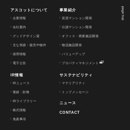
page top
アスコットについて
事業紹介
企業情報
賃貸マンション開発
会社案内
分譲マンション開発
グッドデザイン賞
オフィス・商業施設開発
主な実績・販売中物件
物流施設開発
採用情報
バリューアップ
電子公告
プロパティマネジメント
IR情報
サステナビリティ
IRニュース
マテリアリティ
業績・財務
トップメッセージ
IRライブラリー
ニュース
株式情報
CONTACT
免責事項