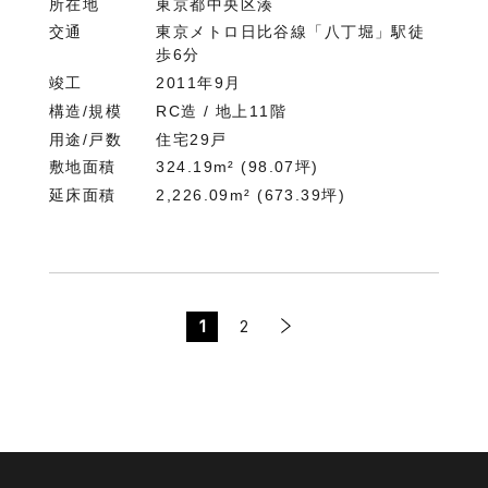
所在地
東京都中央区湊
交通
東京メトロ日比谷線「八丁堀」駅徒
歩6分
竣工
2011年9月
構造/規模
RC造 / 地上11階
用途/戸数
住宅29戸
敷地面積
324.19m² (98.07坪)
延床面積
2,226.09m² (673.39坪)
1
2