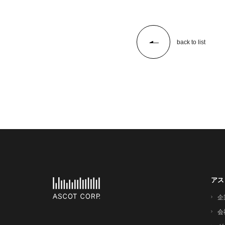
back to list
アス
企
会