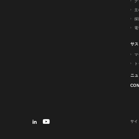
グ
主
採
電
サス
マ
ト
ニュ
CON
サイ