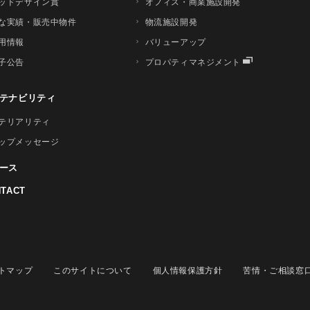
ッドデザイン賞
オフィス・商業施設開発
な実績・販売中物件
物流施設開発
用情報
バリューアップ
子公告
プロパティマネジメント
テナビリティ
テリアリティ
ップメッセージ
ース
TACT
トマップ
このサイトについて
個人情報保護方針
苦情・ご相談窓