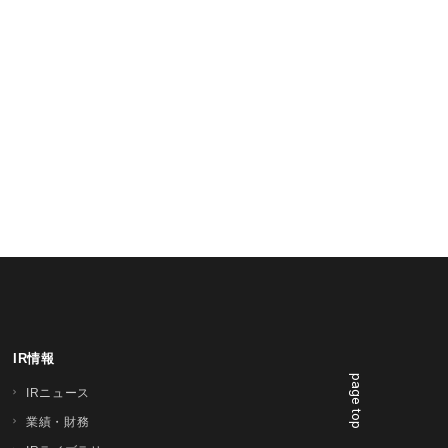
IR情報
page top
IRニュース
業績・財務