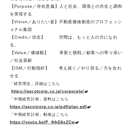
【Purpose／存在意義】人と社会、環境との共生と調和
を実現する
【Vision／ありたい姿】不動産価値創造のプロフェッシ
ョナル集団
【Credo／信念】 空間は、もっと人の力になれ
る。
【Value／価値観】 革新と挑戦／顧客への寄り添い
／社会貢献
【ISM／行動指針】 考え抜く／やり切る／力を合わ
せる
「経営理念」詳細はこちら
https://ascotcorp.co.jp/corporate/
「中期経営計画」資料はこちら
https://ascotcorp.co.jp/pdf/plan.pdf
「中期経営計画」動画はこちら
https://youtu.be/P_4thG6sZCw