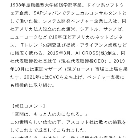
1998年慶應義塾大学経済学部卒業。ドイツ系ソフトウ
ェア企業、SAPジャパンでテクニカルコンサルタントと
して働いた後、システム開発ベンチャー企業に入社。同
社アメリカ法人設立のため渡米。シアトル、サンノゼ、
ニューヨークなどで10年ほどアメリカのネットビジネ
ス、ITトレンドの調査及び提携・アライアンス業務など
に幅広く携わる。2015年3月、AI CROSS(株)創立、同
社代表取締役社長就任（現在代表取締役CEO）。2019
年10月には東証マザーズ（現グロース）市場に上場を果
たす。2021年にはCVCを立ち上げ、ベンチャー支援に
も積極的に取り組む。
【就任コメント】
「空間は、もっと人の力になれる。」
この素晴らしい信念の下、アスコット社は数々の挑戦を
してこれまで成長してこられました。
コロナ禍をきっかけとして、働く場所や住む場所をより