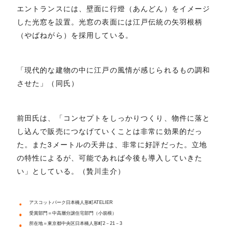
エントランスには、壁面に行燈（あんどん）をイメージ
した光窓を設置。光窓の表面には江戸伝統の矢羽根柄
（やばねがら）を採用している。
「現代的な建物の中に江戸の風情が感じられるもの調和
させた」（同氏）
前田氏は、「コンセプトをしっかりつくり、物件に落と
し込んで販売につなげていくことは非常に効果的だっ
た。また3メートルの天井は、非常に好評だった。立地
の特性によるが、可能であれば今後も導入していきた
い」としている。（贄川圭介）
アスコットパーク日本橋人形町ATELIER
受賞部門＝中高層分譲住宅部門（小規模）
所在地＝東京都中央区日本橋人形町2－21－3