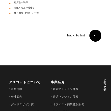
総戸数＝18戸
階数＝地上10階建て
住戸面積＝約57～77平米
back to list
page top
アスコットについて
事業紹介
企業情報
賃貸マンション開発
会社案内
分譲マンション開発
グッドデザイン賞
オフィス・商業施設開発