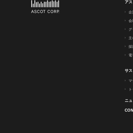
アス
企
会
グ
主
採
電
サス
マ
ト
ニュ
CON