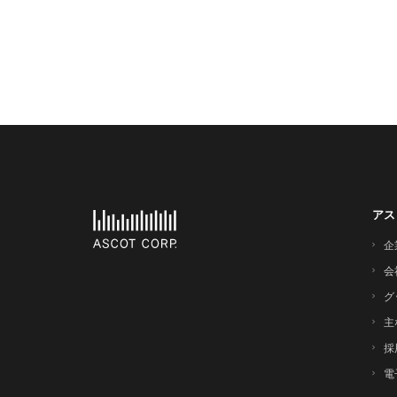
アス
企
会
グ
主
採
電