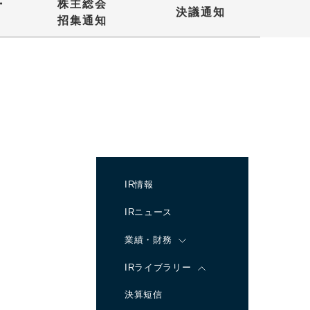
・
株主総会
決議通知
招集通知
IR情報
IRニュース
業績・財務
IRライブラリー
決算短信