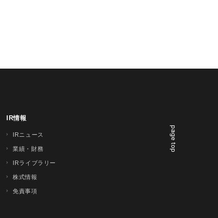
IR情報
page top
IRニュース
業績・財務
IRライブラリー
株式情報
免責事項