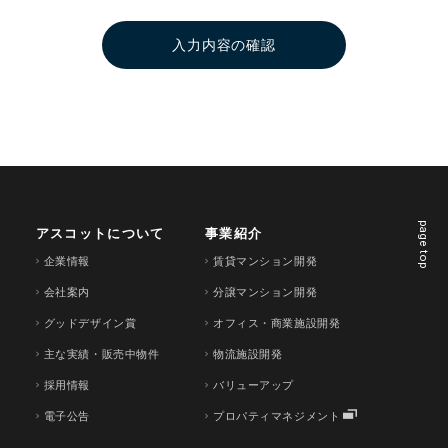
に、お客様の個人情報を、提供することがござ
いますので、あらかじめご了承ください。
入力内容の確認
3．当社がお客様へ回答する内容の一部または
全部を、お客様が転載、二次利用することはで
きません。
4．土日祝日にいただいたお問い合わせについ
ては、翌営業日以降の回答となりますので、あ
らかじめご了承ください。
page top
アスコットについて
事業紹介
5．このサイトはreCAPTCHAによって保護さ
企業情報
賃貸マンション開発
れており、Googleの
プライバシーポリシー
と
会社案内
分譲マンション開発
利用規約
が適用されます。
グッドデザイン賞
オフィス・商業施設開発
主な実績・販売中物件
物流施設開発
採用情報
バリューアップ
電子公告
プロパティマネジメント