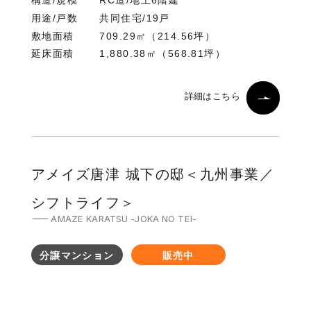
構造/規模
RC造/地上6階建
用途/戸数
共同住宅/19戸
敷地面積
709.29㎡（214.56坪）
延床面積
1,880.38㎡（568.81坪）
詳細はこちら
アメイズ唐津 城下の邸＜九州事業／
シフトライフ＞
AMAZE KARATSU -JOKA NO TEI-
分譲マンション
販売中