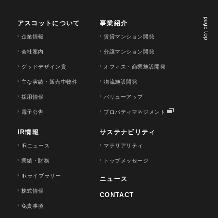
page top
アスコットについて
事業紹介
企業情報
賃貸マンション開発
会社案内
分譲マンション開発
グッドデザイン賞
オフィス・商業施設開発
主な実績・販売中物件
物流施設開発
採用情報
バリューアップ
電子公告
プロパティマネジメント
IR情報
サステナビリティ
IRニュース
マテリアリティ
業績・財務
トップメッセージ
IRライブラリー
ニュース
株式情報
CONTACT
免責事項