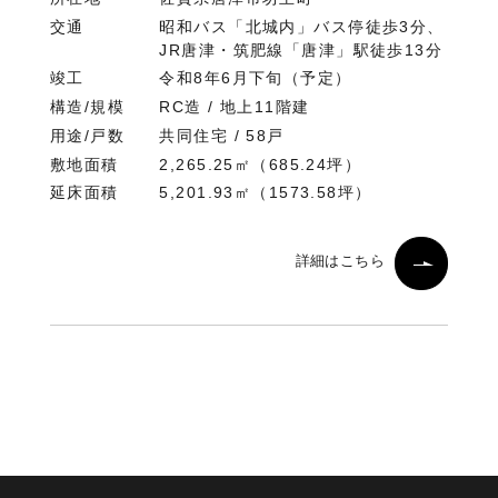
交通
昭和バス「北城内」バス停徒歩3分、
JR唐津・筑肥線「唐津」駅徒歩13分
竣工
令和8年6月下旬（予定）
構造/規模
RC造 / 地上11階建
用途/戸数
共同住宅 / 58戸
敷地面積
2,265.25㎡（685.24坪）
延床面積
5,201.93㎡（1573.58坪）
詳細はこちら