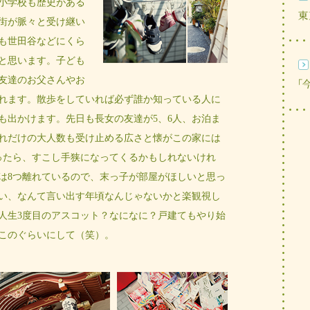
小学校も歴史がある
街が脈々と受け継い
も世田谷などにくら
と思います。子ども
の友達のお父さんやお
れます。散歩をしていれば必ず誰か知っている人に
も出かけます。先日も長女の友達が5、6人、お泊ま
れだけの大人数も受け止める広さと懐がこの家には
ったら、すこし手狭になってくるかもしれないけれ
は8つ離れているので、末っ子が部屋がほしいと思っ
い、なんて言い出す年頃なんじゃないかと楽観視し
人生3度目のアスコット？なになに？戸建てもやり始
このぐらいにして（笑）。