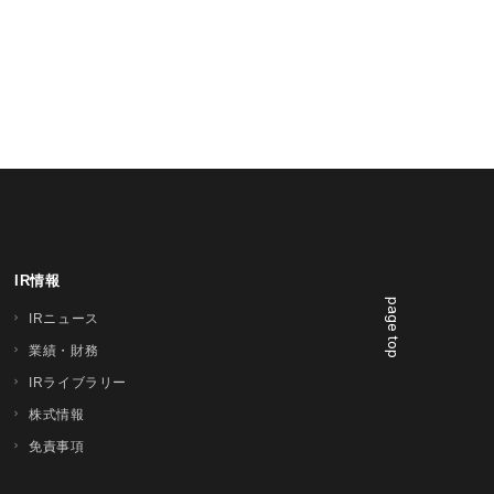
IR情報
page top
IRニュース
業績・財務
IRライブラリー
株式情報
免責事項