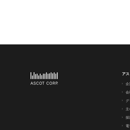
アス
企
会
グ
主
採
電